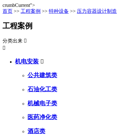
crumbCurrent">
首页
>>
工程案例
>>
特种设备
>>
压力容器设计制造
工程案例
分类出来


机电安装

公共建筑类
石油化工类
机械电子类
医药净化类
酒店类